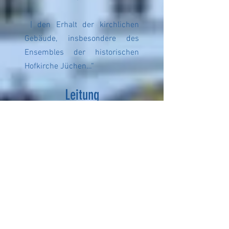
| den Erhalt der kirchlichen
Gebäude, insbesondere des
Ensembles der historischen
Hofkirche Jüchen…“
Leitung
Die Stiftung der Evangelischen
Kirchengemeinde Jüchen ist
eine unselbstständige kirchliche
Stiftung mit Sitz in Jüchen. Ein
Stiftungsrat, bestehend aus vier
Personen, steht ihr vor. Die
Gesamtleitung liegt allerdings
beim Presbyterium.