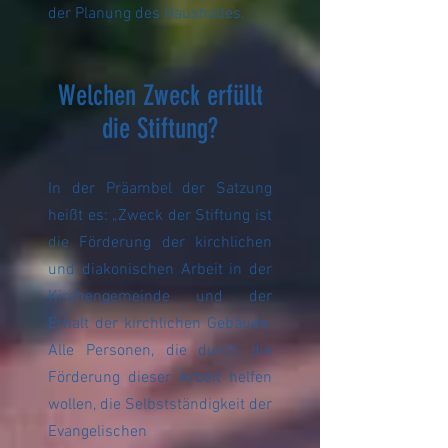
der Planung des Haushaltes.
Welchen Zweck erfüllt
die Stiftung?
In der Präambel der Satzung
heißt es: „Zweck der Stiftung ist
die Förderung der kirchlichen
und diakonischen Arbeit in der
Kirchengemeinde und der
Erhalt der kirchlichen Gebäude.
Alle Personen, die durch die
Förderung dieser Arbeit helfen
wollen, die Selbstständigkeit der
Evangelischen