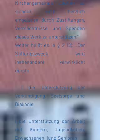
Kirchengemeinde Jüchen zu
sichern, sind herzlich
eingeladen durch Zustiftungen,
Vermächtnisse und Spenden
dieses Werk zu unterstützen.“
Weiter heißt es in § 2 (3): „Der
Stiftungszweck wird
insbesondere verwirklicht
durch:
| die Unterstützung der
Verkündigung, Seelsorge und
Diakonie
| die Unterstützung der Arbeit
mit Kindern, Jugendlichen,
Erwachsenen |und Senioren