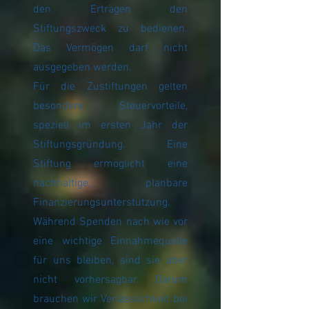
den Erträgen den
Stiftungszweck zu bedienen.
Das Vermögen darf nicht
ausgegeben werden.
Für die Zustiftungen gelten
besondere Steuervorteile,
speziell im ersten Jahr der
Stiftungsgründung. Eine
Stiftung ermöglicht eine
nachhaltige, planbare
Finanzierungsunterstützung.
Während Spenden nach wie vor
eine wichtige Einnahmequelle
für uns bleiben, sind sie aber
nicht vorhersagbar. Darum
brauchen wir Verlässlichkeit bei