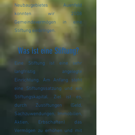
Neubaugebietes Auenfeld
konnten wir 2008
Gemeindevermögen in eine
Stiftung einbringen.
Was ist eine Stiftung?
Eine Stiftung ist eine sehr
langfristig angelegte
Einrichtung. Am Anfang steht
eine Stiftungssatzung und ein
Stiftungskapital. Ziel ist es,
durch Zustiftungen (Geld,
Sachzuwendungen, Immobilien,
Aktien, Erbschaften) das
Vermögen zu erhöhen und mit