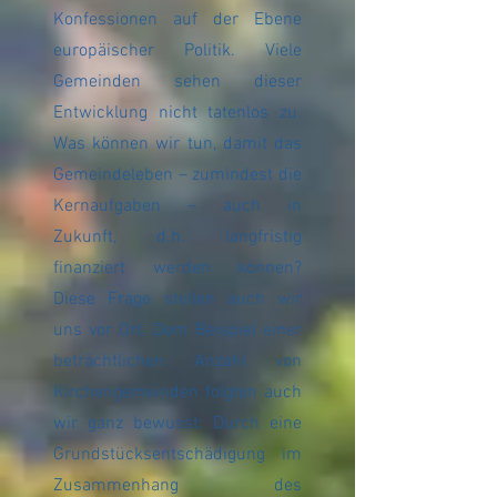
Konfessionen auf der Ebene
europäischer Politik. Viele
Gemeinden sehen dieser
Entwicklung nicht tatenlos zu.
Was können wir tun, damit das
Gemeindeleben – zumindest die
Kernaufgaben – auch in
Zukunft, d.h. langfristig
finanziert werden können?
Diese Frage stellen auch wir
uns vor Ort. Dem Beispiel einer
beträchtlichen Anzahl von
Kirchengemeinden folgten auch
wir ganz bewusst: Durch eine
Grundstücksentschädigung im
Zusammenhang des