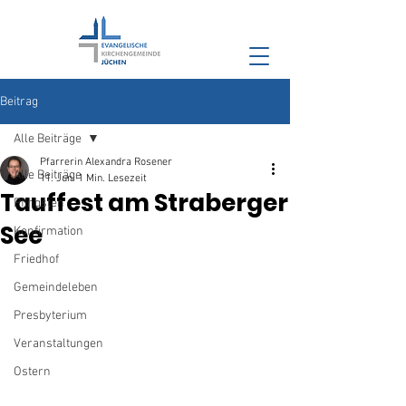
Beitrag
Alle Beiträge
Pfarrerin Alexandra Rosener
Alle Beiträge
11. Juni
1 Min. Lesezeit
Tauffest am Straberger
Pfingsten
See
Konfirmation
Friedhof
Gemeindeleben
Presbyterium
Veranstaltungen
Ostern