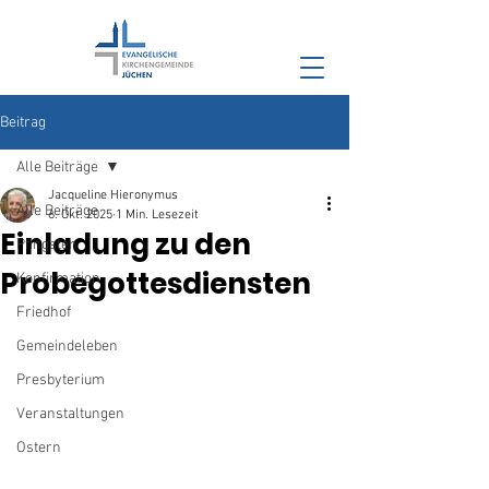
Beitrag
Alle Beiträge
Jacqueline Hieronymus
Alle Beiträge
6. Okt. 2025
1 Min. Lesezeit
Einladung zu den
Pfingsten
Probegottesdiensten
Konfirmation
Friedhof
Gemeindeleben
Presbyterium
Veranstaltungen
Ostern