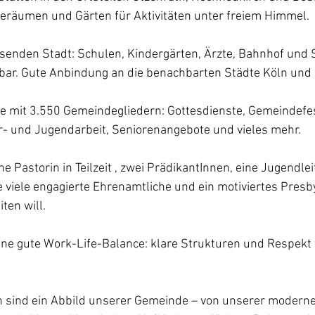
räumen und Gärten für Aktivitäten unter freiem Himmel.
hsenden Stadt: Schulen, Kindergärten, Ärzte, Bahnhof und
hbar. Gute Anbindung an die benachbarten Städte Köln und
de mit 3.550 Gemeindegliedern: Gottesdienste, Gemeindefes
er- und Jugendarbeit, Seniorenangebote und vieles mehr.
ne Pastorin in Teilzeit , zwei PrädikantInnen, eine Jugendleit
viele engagierte Ehrenamtliche und ein motiviertes Presby
en will.
ine gute Work-Life-Balance: klare Strukturen und Respekt 
n sind ein Abbild unserer Gemeinde – von unserer moderne