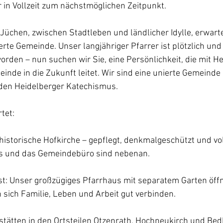
 in Vollzeit zum nächstmöglichen Zeitpunkt.
Jüchen, zwischen Stadtleben und ländlicher Idylle, erwarte
rte Gemeinde. Unser langjähriger Pfarrer ist plötzlich und 
rden – nun suchen wir Sie, eine Persönlichkeit, die mit He
nde in die Zukunft leitet. Wir sind eine unierte Gemeinde 
 den Heidelberger Katechismus.
tet:
 historische Hofkirche – gepflegt, denkmalgeschützt und vol
 und das Gemeindebüro sind nebenan.
t: Unser großzügiges Pfarrhaus mit separatem Garten öffne
n sich Familie, Leben und Arbeit gut verbinden.
tstätten in den Ortsteilen Otzenrath, Hochneukirch und Bed