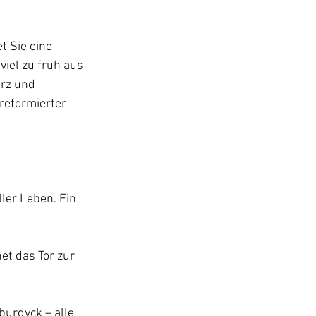
t Sie eine 
viel zu früh aus 
rz und 
reformierter 
ler Leben. Ein 
t das Tor zur 
burdyck – alle 